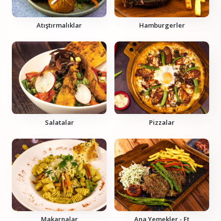
Atıştırmalıklar
Hamburgerler
Salatalar
Pizzalar
Makarnalar
Ana Yemekler - Et