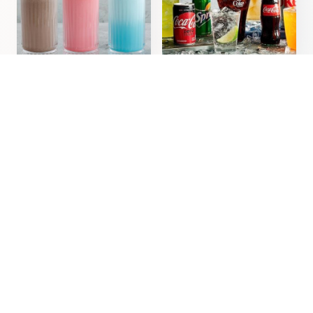
Soğuk İçecekler
Special Milkshake
Limonatalar
Dondurmalar ve Meyve